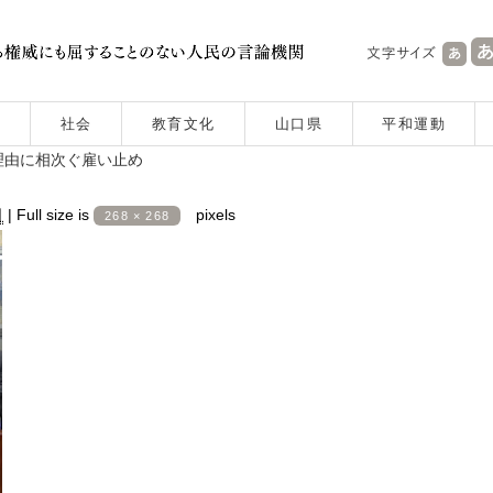
社会
教育文化
山口県
平和運動
理由に相次ぐ雇い止め
日
|
Full size is
pixels
268 × 268