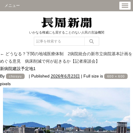
メニュー
いかなる権威にも屈することのない人民の言論機関
←
どうなる？下関の地域医療体制 2病院統合の新市立病院基本計画を
めぐる意見 病床削減で何が起きるか【記者座談会】
新病院建設予定地1
By
|
Published
2026年6月23日
|
Full size is
chosyu
600 × 600
pixels