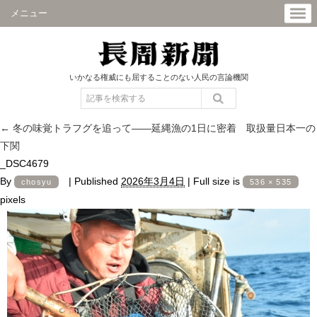
メニュー
いかなる権威にも屈することのない人民の言論機関
←
冬の味覚トラフグを追って――延縄漁の1日に密着 取扱量日本一の
下関
_DSC4679
By
|
Published
2026年3月4日
|
Full size is
chosyu
536 × 535
pixels