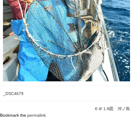
_DSC4679
６＠１A図 沖ノ島
Bookmark the
permalink
.