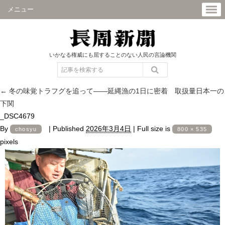
メニュー
いかなる権威にも屈することのない人民の言論機関
←
冬の味覚トラフグを追って――延縄漁の1日に密着 取扱量日本一の
下関
_DSC4679
By
|
Published
2026年3月4日
|
Full size is
chosyu
800 × 535
pixels