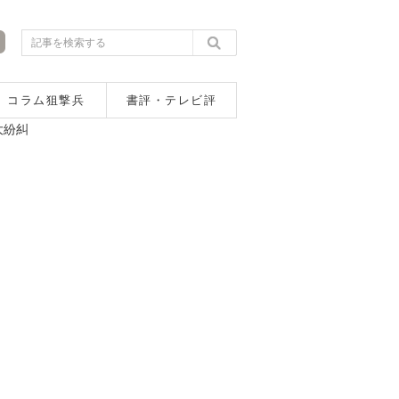
コラム狙撃兵
書評・テレビ評
大紛糾