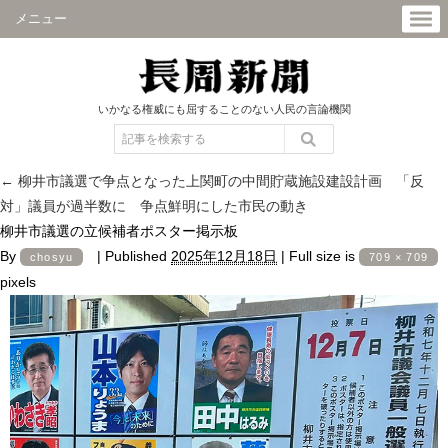
メニュー
いかなる権威にも屈することのない人民の言論機関
←
柳井市議選で争点となった上関町の中間貯蔵施設建設計画 「反
対」議員が過半数に 争点鮮明にした市民の動き
柳井市議選の立候補者ポスター掲示板
By
|
Published
2025年12月18日
|
Full size is
chosyu
709 × 709
pixels