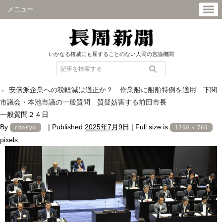
メニュー
いかなる権威にも屈することのない人民の言論機関
←
安倍派企業への税軽減は適正か？ 作業船に船舶特例を適用 下関
市議会・本池市議の一般質問 質疑妨害する前田市長
一般質問２４日
By
|
Published
2025年7月9日
|
Full size is
chosyu
1260 × 765
pixels