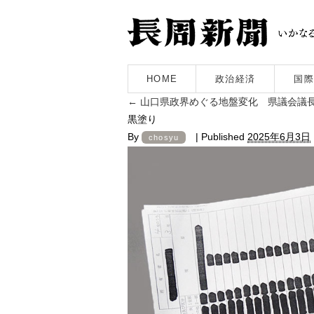
HOME
政治経済
国際
←
山口県政界めぐる地盤変化 県議会議
黒塗り
By
|
Published
2025年6月3日
chosyu