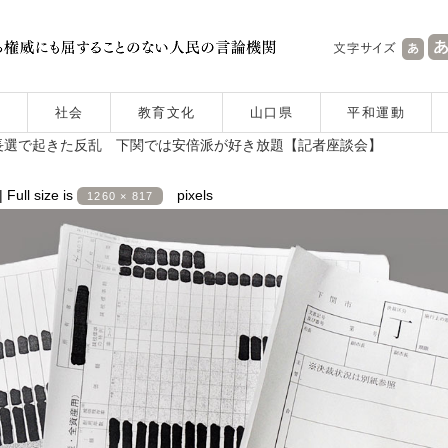
社会
教育文化
山口県
平和運動
長選で起きた反乱 下関では安倍派が好き放題【記者座談会】
|
Full size is
pixels
1260 × 817