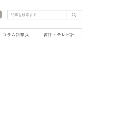
コラム狙撃兵
書評・テレビ評
も