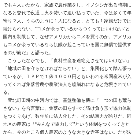
でも４人いたから、家族で農作業をし、イノシシが出る時期に
なると交代で夜通し火を焚いて追い払っていた。今は多くて年
寄り２人、うちのように１人になると、とても１家族だけでは
続けられない。“コメが余っているからつくってはいけない”と
国内を制限して、なぜアメリカからコメを買うのか。アメリカ
もコメが余っているなら飢餓が起こっている国に無償で提供す
るのが筋だ」と語った。
こうしたなかでも、「食料生産を途絶えさせてはいけない」
「地域の田を守らなければならない」と、集団化して踏ん張っ
ているが、ＴＰＰで１俵４０００円ともいわれる米国産米が入
ってくれば集落営農や農業法人も総崩れになると危惧されてい
る。
豊北町田耕の中河内では、基盤整備を機に「一つの田も荒ら
さない」を合言葉に、集落の田をすべて請け負う形で協力体制
をつくりあげ、数年前に法人化した。その結束力が誇りだ。同
地区の農家は「“みんなで協力して”という体制をつくってきた
から、今のところ個人農家のような大きな赤字はない。だが法