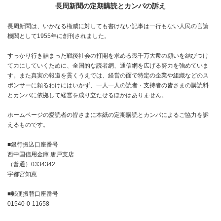
長周新聞の定期購読とカンパの訴え
長周新聞は、いかなる権威に対しても書けない記事は一行もない人民の言論
機関として1955年に創刊されました。
すっかり行き詰まった戦後社会の打開を求める幾千万大衆の願いを結びつけ
て力にしていくために、全国的な読者網、通信網を広げる努力を強めていま
す。また真実の報道を貫くうえでは、経営の面で特定の企業や組織などのス
ポンサーに頼るわけにはいかず、一人一人の読者・支持者の皆さまの購読料
とカンパに依拠して経営を成り立たせるほかはありません。
ホームページの愛読者の皆さまに本紙の定期購読とカンパによるご協力を訴
えるものです。
■銀行振込口座番号
西中国信用金庫 唐戸支店
（普通）0334342
宇都宮知恵
■郵便振替口座番号
01540-0-11658