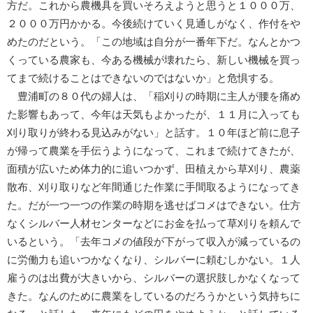
方だ。これから農機具を買いそろえようと思うと１０００万、
２０００万円かかる。今後続けていく見通しがなく、作付をや
めたのだという。「この地域は自分が一番年下だ。なんとかつ
くっている農家も、今ある機械が壊れたら、新しい機械を買っ
てまで続けることはできないのではないか」と危惧する。
豊浦町の８０代の婦人は、「稲刈りの時期に主人が腰を痛め
た影響もあって、今年は天気もよかったが、１１月に入っても
刈り取りが終わる見込みがない」と話す。１０年ほど前に息子
が帰って農業を手伝うようになって、これまで続けてきたが、
面積が広いため体力的に追いつかず、田植えから草刈り、農薬
散布、刈り取りなど年間通じた作業に手間取るようになってき
た。だが一つ一つの作業の時期を逃せばコメはできない。仕方
なくシルバー人材センターなどにお金を払って草刈りを頼んで
いるという。「去年コメの値段が下がって収入が減っているの
に労働力も追いつかなくなり、シルバーに頼むしかない。１人
雇うのは出費が大きいから、シルバーの選択肢しかなくなって
きた。なんのために農業をしているのだろうかという気持ちに