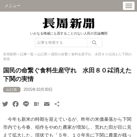
メニュー
いかなる権威にも屈することのない人民の言論機関
長周新聞
>
記事一覧
>
山口県
>
国民の命繋ぐ食料生産守れ 水田８０㌶消えた下関の
実情
国民の命繋ぐ食料生産守れ 水田８０㌶消えた
下関の実情
2015年10月30日
山口県
Twitter
Facebook
Line
Hatena
Email
共
有
今年も新米の時期を迎えているが、昨年の米価暴落から下関
市内でも今春、稲作をやめた農家が増加し、荒れた田が目に見
えて拡大した。現状でも「５年、１０年先に下関に農業が残っ