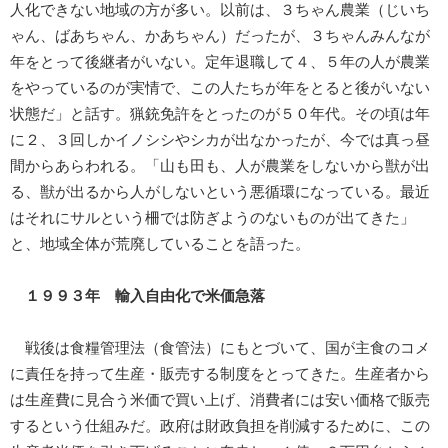
人化できない地域の方が多い。以前は、３ちゃん農業（じいち
ゃん、ばあちゃん、かあちゃん）だったが、３ちゃんみんなが
年をとって後継者がいない。定年退職して４、５年の人が農業
をやっているのが実情で、この人たちが年をとると後がいない
状態だ」と話す。猟銃免許をとったのが５０年代。その頃は年
に２、３回しかイノシシやシカが出なかったが、今では真っ昼
間からあらわれる。「山も田も、人が農業をしないから獣が出
る、獣が出るから人がしないという悪循環になっている。最近
はそれにサルという柵では防ぎようのないものが出てきた」
と、地域全体が荒廃していることを語った。
１９９３年 輸入自由化で米価急落
戦後は食糧管理法（食管法）にもとづいて、国が主食のコメ
に責任を持って生産・販売する制度をとってきた。生産者から
は生産費に見合う米価で買い上げ、消費者には安い価格で販売
するという仕組みだ。政府は財政負担を削減するために、この