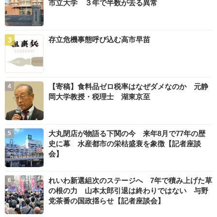
市立大学 ３年で半数が去る異常
存立危機事態呼び込む高市早苗
【寄稿】食料品ゼロ税率はなぜダメなのか 元静
岡大学教授・税理士 湖東京至
大丸閉店が物語る下関の今 来年8月で77年の歴
史に幕 水産都市の栄枯盛衰を象徴【記者座談
会】
れいわ新選組次のステージへ 7年で積み上げた草
の根の力 山本太郎引退は終わりではない 与野
党茶番の国政揺らせ【記者座談会】