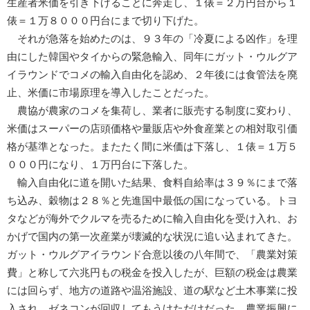
生産者米価を引き下げることに奔走し、１俵＝２万円台から１
俵＝１万８０００円台にまで切り下げた。
それが急落を始めたのは、９３年の「冷夏による凶作」を理
由にした韓国やタイからの緊急輸入、同年にガット・ウルグア
イラウンドでコメの輸入自由化を認め、２年後には食管法を廃
止、米価に市場原理を導入したことだった。
農協が農家のコメを集荷し、業者に販売する制度に変わり、
米価はスーパーの店頭価格や量販店や外食産業との相対取引価
格が基準となった。またたく間に米価は下落し、１俵＝１万５
０００円になり、１万円台に下落した。
輸入自由化に道を開いた結果、食料自給率は３９％にまで落
ち込み、穀物は２８％と先進国中最低の国になっている。トヨ
タなどが海外でクルマを売るために輸入自由化を受け入れ、お
かげで国内の第一次産業が壊滅的な状況に追い込まれてきた。
ガット・ウルグアイラウンド合意以後の八年間で、「農業対策
費」と称して六兆円もの税金を投入したが、巨額の税金は農業
には回らず、地方の道路や温浴施設、道の駅など土木事業に投
入され、ゼネコンが回収してもうけただけだった。農業振興に