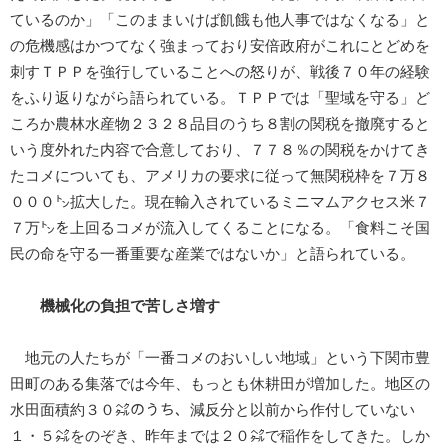
ているのか」「このままいけば飢餓も他人事ではなくなる」と
の危機感はかつてなく強まっており安倍政府がこれにとどめを
刺すＴＰＰを強行していることへの怒りが、戦後７０年の経験
をふり返りながら語られている。ＴＰＰでは「聖域を守る」ど
ころか農林水産物２３２８品目のうち８割の関税を撤廃すると
いう度外れた内容で合意しており、７７８％の関税をかけてき
たコメについても、アメリカの要求に従って無関税枠を７万８
０００㌧拡大した。現在輸入されているミニマムアクセス米７
７万㌧を上回るコメが流入してくることになる。「食料こそ国
民の命を守る一番重要な産業ではないか」と語られている。
機械化の負担で苦しさ増す
地元の人たちが「一番コメのおいしい地域」という下関市豊
田町のある集落では今年、もっとも休耕田が増加した。地区の
水田面積約３０㌶のうち、減反分と以前から作付していない
１・５㌶をのぞき、昨年までは２０㌶で稲作をしてきた。しか