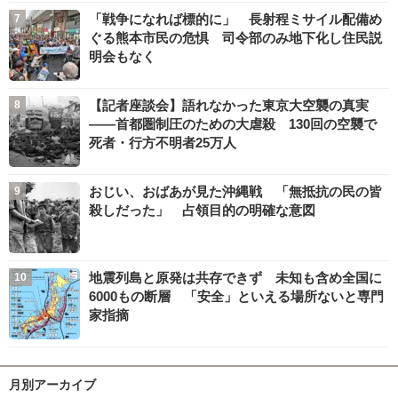
「戦争になれば標的に」 長射程ミサイル配備め
ぐる熊本市民の危惧 司令部のみ地下化し住民説
明会もなく
【記者座談会】語れなかった東京大空襲の真実
――首都圏制圧のための大虐殺 130回の空襲で
死者・行方不明者25万人
おじい、おばあが見た沖縄戦 「無抵抗の民の皆
殺しだった」 占領目的の明確な意図
地震列島と原発は共存できず 未知も含め全国に
6000もの断層 「安全」といえる場所ないと専門
家指摘
月別アーカイブ