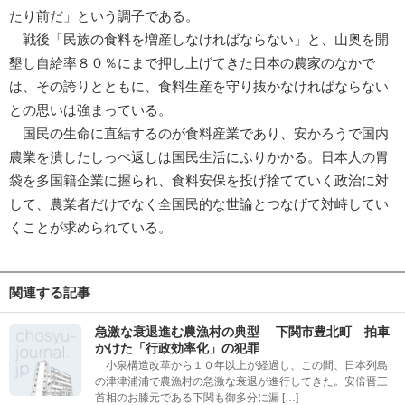
たり前だ」という調子である。
戦後「民族の食料を増産しなければならない」と、山奥を開
墾し自給率８０％にまで押し上げてきた日本の農家のなかで
は、その誇りとともに、食料生産を守り抜かなければならない
との思いは強まっている。
国民の生命に直結するのが食料産業であり、安かろうで国内
農業を潰したしっぺ返しは国民生活にふりかかる。日本人の胃
袋を多国籍企業に握られ、食料安保を投げ捨てていく政治に対
して、農業者だけでなく全国民的な世論とつなげて対峙してい
くことが求められている。
関連する記事
急激な衰退進む農漁村の典型 下関市豊北町 拍車
かけた「行政効率化」の犯罪
小泉構造改革から１０年以上が経過し、この間、日本列島
の津津浦浦で農漁村の急激な衰退が進行してきた。安倍晋三
首相のお膝元である下関も御多分に漏 […]