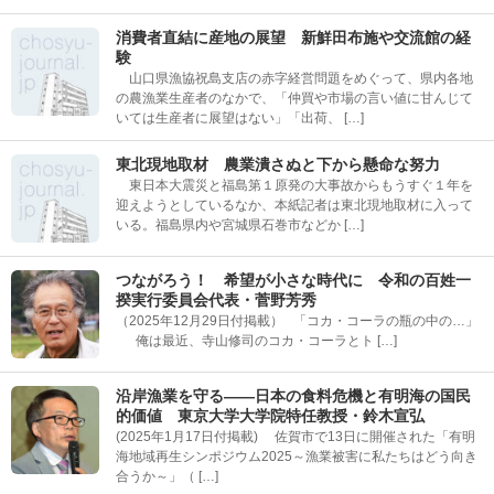
消費者直結に産地の展望 新鮮田布施や交流館の経
験
山口県漁協祝島支店の赤字経営問題をめぐって、県内各地
の農漁業生産者のなかで、「仲買や市場の言い値に甘んじて
いては生産者に展望はない」「出荷、 […]
東北現地取材 農業潰さぬと下から懸命な努力
東日本大震災と福島第１原発の大事故からもうすぐ１年を
迎えようとしているなか、本紙記者は東北現地取材に入って
いる。福島県内や宮城県石巻市などか […]
つながろう！ 希望が小さな時代に 令和の百姓一
揆実行委員会代表・菅野芳秀
（2025年12月29日付掲載） 「コカ・コーラの瓶の中の…」
俺は最近、寺山修司のコカ・コーラとト […]
沿岸漁業を守る――日本の食料危機と有明海の国民
的価値 東京大学大学院特任教授・鈴木宣弘
(2025年1月17日付掲載) 佐賀市で13日に開催された「有明
海地域再生シンポジウム2025～漁業被害に私たちはどう向き
合うか～」（ […]