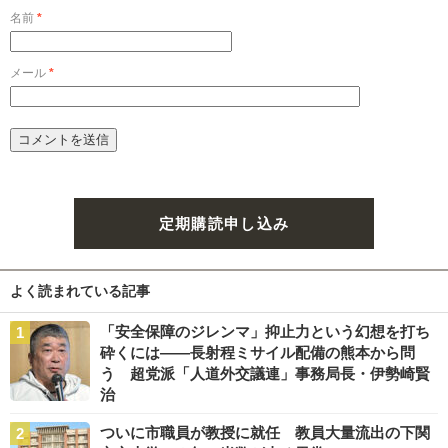
名前
*
メール
*
定期購読申し込み
よく読まれている記事
「安全保障のジレンマ」抑止力という幻想を打ち
砕くには――長射程ミサイル配備の熊本から問
う 超党派「人道外交議連」事務局長・伊勢崎賢
治
ついに市職員が教授に就任 教員大量流出の下関