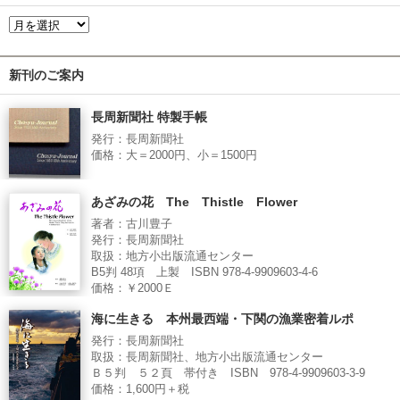
新刊のご案内
長周新聞社 特製手帳
発行：長周新聞社
価格：大＝2000円、小＝1500円
あざみの花 The Thistle Flower
著者：古川豊子
発行：長周新聞社
取扱：地方小出版流通センター
B5判 48項 上製 ISBN 978-4-9909603-4-6
価格：￥2000Ｅ
海に生きる 本州最西端・下関の漁業密着ルポ
発行：長周新聞社
取扱：長周新聞社、地方小出版流通センター
Ｂ５判 ５２頁 帯付き ISBN 978-4-9909603-3-9
価格：1,600円＋税