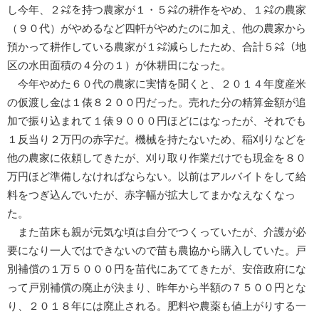
し今年、２㌶を持つ農家が１・５㌶の耕作をやめ、１㌶の農家
（９０代）がやめるなど四軒がやめたのに加え、他の農家から
預かって耕作している農家が１㌶減らしたため、合計５㌶（地
区の水田面積の４分の１）が休耕田になった。
今年やめた６０代の農家に実情を聞くと、２０１４年度産米
の仮渡し金は１俵８２００円だった。売れた分の精算金額が追
加で振り込まれて１俵９０００円ほどにはなったが、それでも
１反当り２万円の赤字だ。機械を持たないため、稲刈りなどを
他の農家に依頼してきたが、刈り取り作業だけでも現金を８０
万円ほど準備しなければならない。以前はアルバイトをして給
料をつぎ込んでいたが、赤字幅が拡大してまかなえなくなっ
た。
また苗床も親が元気な頃は自分でつくっていたが、介護が必
要になり一人ではできないので苗も農協から購入していた。戸
別補償の１万５０００円を苗代にあててきたが、安倍政府にな
って戸別補償の廃止が決まり、昨年から半額の７５００円とな
り、２０１８年には廃止される。肥料や農薬も値上がりする一