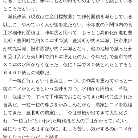
なる」と話した。来年にもどの田をやめようか…と話している
ところだという。
減反政策（現在は生産目標数量）で作付面積を減らしている
以上に、やめていく人が後を絶たない。今年度の下関市内の食
用水稲作付面積は、昨年度と比べて、もっとも高齢化が進む豊
北町・豊田町で約３０㌶ずつ減、豊浦町が約８㌶減、旧市東部
が約九㌶減、旧市西部が約７㌶減となり、他の地域で減った分
を受け入れた菊川町で約６㌶増えたのみ。今年だけで全市で約
８０㌶の水田がなくなった。仮に１㌶で８０俵とれたとすると
６４００俵もの減収だ。
「一粒百行」という言葉は、一〇〇の作業を重ねてやっと一
粒のコメがとれるという意味を持つ。水利から田植え、草取
り、収穫まで、すべて手作業でおこなってきた時代に生まれた
言葉だ。一粒一粒の尊さをかみしめながら、農家はコメを収穫
してきた。豊北町の農家は、「今は機械が出てきて大型化さ
れ、“一粒百行”といわれた時代ほど人の手はかかっていない。
楽になっているはずなのに、むしろ苦しい気がするのはコメが
安くなったからだ」と話す。