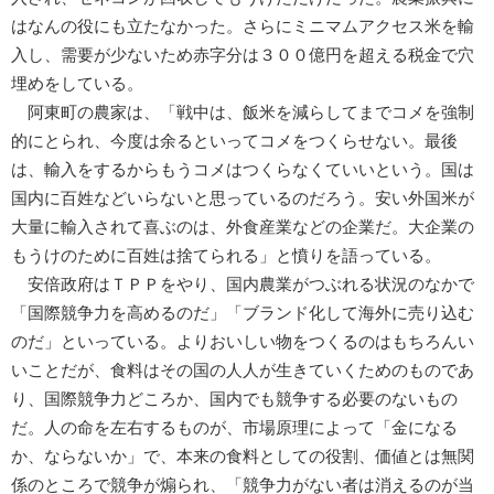
はなんの役にも立たなかった。さらにミニマムアクセス米を輸
入し、需要が少ないため赤字分は３００億円を超える税金で穴
埋めをしている。
阿東町の農家は、「戦中は、飯米を減らしてまでコメを強制
的にとられ、今度は余るといってコメをつくらせない。最後
は、輸入をするからもうコメはつくらなくていいという。国は
国内に百姓などいらないと思っているのだろう。安い外国米が
大量に輸入されて喜ぶのは、外食産業などの企業だ。大企業の
もうけのために百姓は捨てられる」と憤りを語っている。
安倍政府はＴＰＰをやり、国内農業がつぶれる状況のなかで
「国際競争力を高めるのだ」「ブランド化して海外に売り込む
のだ」といっている。よりおいしい物をつくるのはもちろんい
いことだが、食料はその国の人人が生きていくためのものであ
り、国際競争力どころか、国内でも競争する必要のないもの
だ。人の命を左右するものが、市場原理によって「金になる
か、ならないか」で、本来の食料としての役割、価値とは無関
係のところで競争が煽られ、「競争力がない者は消えるのが当