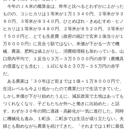
今年のＪＡ米の概算金は、昨年と比べるとわずかに上がった
ものの、コシヒカリは１等米が１万１３４０円、２等米が９３
６０円、３等米が８３４０円。ひとめぼれ・きぬむすめ・ヒノ
ヒカリは１等米が９４８０円、２等米が８５２０円、３等米が
７５００円と、とても生産費（政府の統計で玄米１俵当りが１
万６０００円）に見合う額ではない。米価が下がる一方で機
械、農薬、肥料は値上がりし、消費税増税も加わっている。山
口県内平均で、１反当り３万～３万５０００円の赤字（農機具
の償還なども含む）、１㌶になると３０万～３５万円の赤字
だ。
ある農家は「３０年ほど前までは１俵＝１万８０００円で、
生活レベルも今より低かったので農業だけで生活できていた。
しかし米価が下がり始めたうえに、減反政策で土地はあっても
つくれなくなり、子どもたちが外へと働きに出始めた」と話
す。わずか３０年の間に過疎・高齢化が一気に進行した。同時
に機械化も進み、１町歩、二町歩では生活が成り立たない。夫
婦とも勤めながら農業を続けてきた。「それまでは１軒に最低