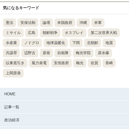
気になるキーワード
憲法
安保法制
論壇
米国政府
沖縄
米軍
ミサイル
広島
朝鮮戦争
オスプレイ
第二次世界大戦
水産業
ノドグロ
地球温暖化
下関
北朝鮮
地震
共謀罪
辺野古
原発
自衛隊
梅光学院
原水爆
以東底引き
風力発電
安倍政府
梅光
佐賀
長崎
上関原発
HOME
記事一覧
政治経済