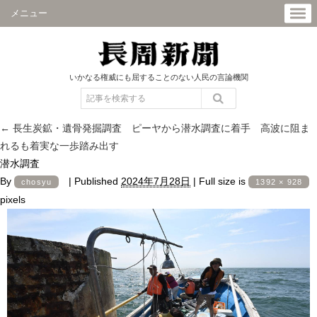
メニュー
いかなる権威にも屈することのない人民の言論機関
←
長生炭鉱・遺骨発掘調査 ピーヤから潜水調査に着手 高波に阻ま
れるも着実な一歩踏み出す
潜水調査
By
|
Published
2024年7月28日
|
Full size is
chosyu
1392 × 928
pixels