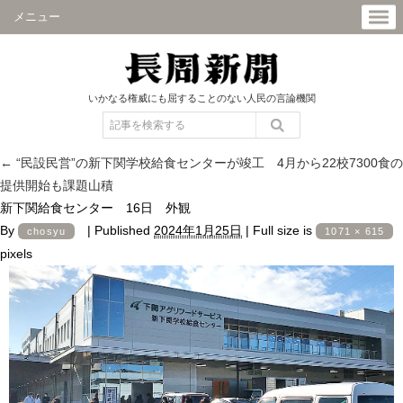
メニュー
いかなる権威にも屈することのない人民の言論機関
←
“民設民営”の新下関学校給食センターが竣工 4月から22校7300食の
提供開始も課題山積
新下関給食センター 16日 外観
By
|
Published
2024年1月25日
|
Full size is
chosyu
1071 × 615
pixels