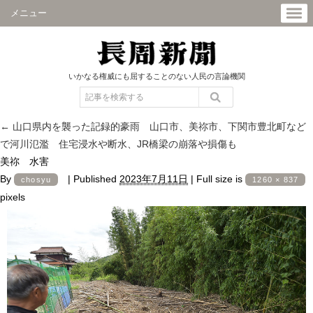
メニュー
いかなる権威にも屈することのない人民の言論機関
←
山口県内を襲った記録的豪雨 山口市、美祢市、下関市豊北町など
で河川氾濫 住宅浸水や断水、JR橋梁の崩落や損傷も
美祢 水害
By
|
Published
2023年7月11日
|
Full size is
chosyu
1260 × 837
pixels