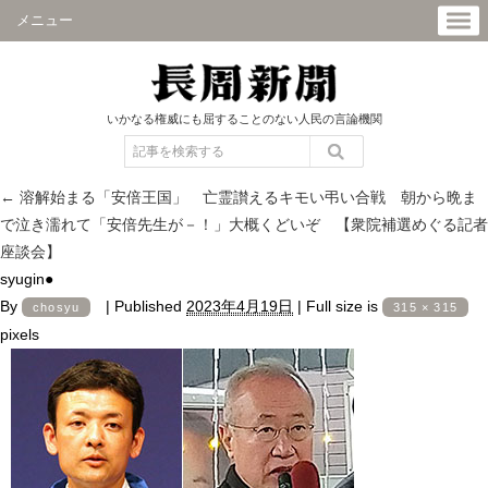
メニュー
いかなる権威にも屈することのない人民の言論機関
←
溶解始まる「安倍王国」 亡霊讃えるキモい弔い合戦 朝から晩ま
で泣き濡れて「安倍先生が－！」大概くどいぞ 【衆院補選めぐる記者
座談会】
syugin●
By
|
Published
2023年4月19日
|
Full size is
chosyu
315 × 315
pixels