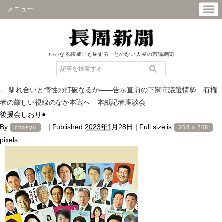
メニュー
いかなる権威にも屈することのない人民の言論機関
←
馴れ合いと惰性の打破なるか――告示直前の下関市議選情勢 有権
者の厳しい視線のなか本戦へ 本紙記者座談会
後援会しおり●
By
|
Published
2023年1月28日
|
Full size is
chosyu
268 × 268
pixels