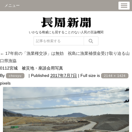
メニュー
いかなる権威にも屈することのない人民の言論機関
←
17年前の「漁業権交渉」は無効 祝島に漁業補償金受け取り迫る山
口県漁協
0112宮城 被災地・座談会用写真
By
|
Published
2017年7月7日
|
Full size is
chosyu
2144 × 1424
pixels