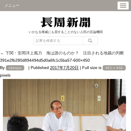
メニュー
いかなる権威にも屈することのない人民の言論機関
←
下関・安岡洋上風力 海は誰のものか？ 注目される地裁の判断
391e2fb280d894494d5d0a6fc1c5ba57-600×450
By
|
Published
2017年7月20日
|
Full size is
chosyu
421 × 432
pixels