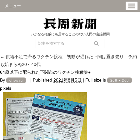
メニュー
いかなる権威にも屈することのない人民の言論機関
←
供給不足で滞るワクチン接種 初動が遅れた下関は置き去り 予約
も始まらぬ20～40代
64歳以下に配られた下関市のワクチン接種券●
By
|
Published
2021年8月5日
|
Full size is
chosyu
268 × 268
pixels