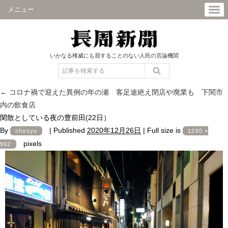
メニュー
いかなる権威にも屈することのない人民の言論機関
←
コロナ禍で迎えた異例の年の瀬 客足途絶え閉店や廃業も 下関市
内の飲食店
閑散としている夜の豊前田(22日）
By
|
Published
2020年12月26日
|
Full size is
chosyu
1260 ×
pixels
962