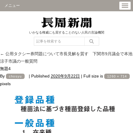
メニュー
いかなる権威にも屈することのない人民の言論機関
←
公用タクシー券問題について市長見解を質す 下関市9月議会で本池
涼子市議の一般質問
無題4
By
|
Published
2020年9月22日
|
Full size is
chosyu
1260 × 714
pixels