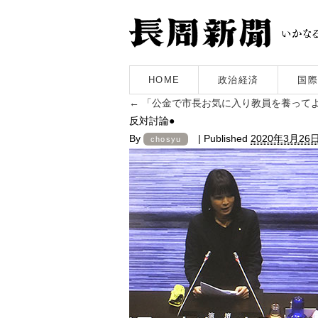
HOME
政治経済
国際
←
「公金で市長お気に入り教員を養って
反対討論●
By
|
Published
2020年3月26
chosyu