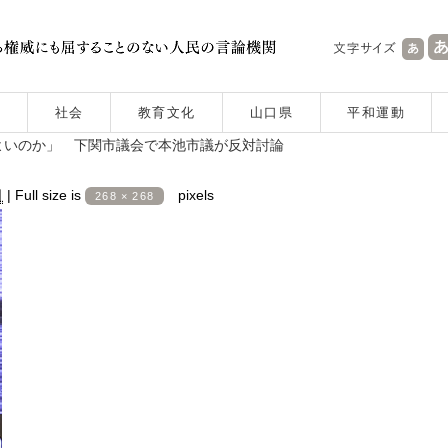
社会
教育文化
山口県
平和運動
よいのか」 下関市議会で本池市議が反対討論
日
|
Full size is
pixels
268 × 268