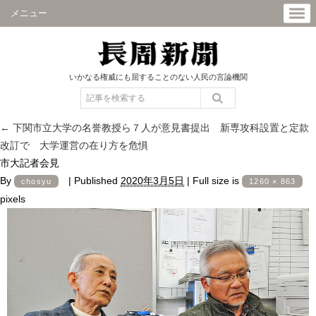
メニュー
いかなる権威にも屈することのない人民の言論機関
←
下関市立大学の名誉教授ら７人が意見書提出 新専攻科設置と定款
改訂で 大学運営の在り方を危惧
市大記者会見
By
|
Published
2020年3月5日
|
Full size is
chosyu
1260 × 863
pixels