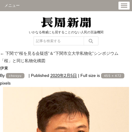
メニュー
いかなる権威にも屈することのない人民の言論機関
←
下関で“桜を見る会疑惑”＆“下関市立大学私物化”シンポジウム
「桜」と同じ私物化構図
伊東
By
|
Published
2020年2月5日
|
Full size is
chosyu
455 × 472
pixels