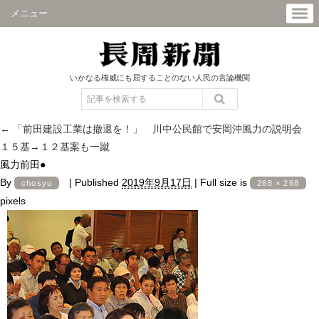
メニュー
いかなる権威にも屈することのない人民の言論機関
←
「前田建設工業は撤退を！」 川中公民館で安岡沖風力の説明会
１５基→１２基案も一蹴
風力前田●
By
|
Published
2019年9月17日
|
Full size is
chosyu
268 × 268
pixels