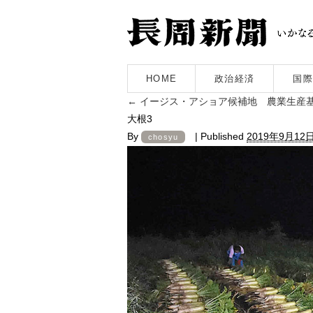
HOME
政治経済
国際
←
イージス・アショア候補地 農業生産
大根3
By
|
Published
2019年9月12
chosyu