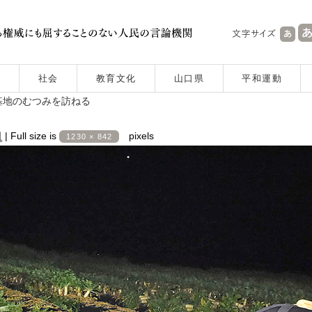
社会
教育文化
山口県
平和運動
基地のむつみを訪ねる
日
|
Full size is
pixels
1230 × 842