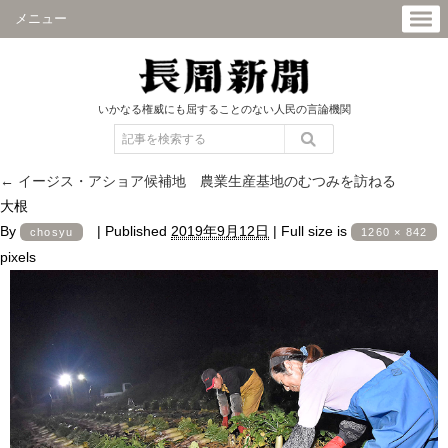
メニュー
いかなる権威にも屈することのない人民の言論機関
←
イージス・アショア候補地 農業生産基地のむつみを訪ねる
大根
By
|
Published
2019年9月12日
|
Full size is
chosyu
1260 × 842
pixels