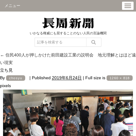
メニュー
いかなる権威にも屈することのない人民の言論機関
←
住民400人が押しかけた前田建設工業の説明会 地元理解とはほど遠
い現実
立ち見
By
|
Published
2019年6月24日
|
Full size is
chosyu
1260 × 818
pixels