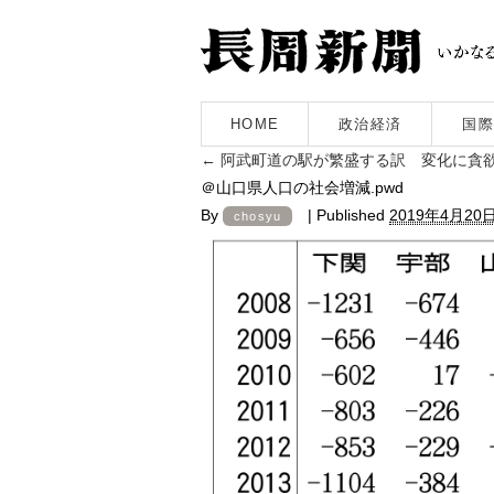
HOME
政治経済
国際
←
阿武町道の駅が繁盛する訳 変化に貪
＠山口県人口の社会増減.pwd
By
|
Published
2019年4月20
chosyu