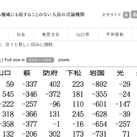
社会
教育文化
山口県
平和運動
欲、次々と新しい試みに挑戦
日
|
Full size is
pixels
2110 × 1916