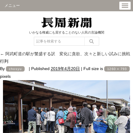
メニュー
いかなる権威にも屈することのない人民の言論機関
←
阿武町道の駅が繁盛する訳 変化に貪欲、次々と新しい試みに挑戦
行列
By
|
Published
2019年4月20日
|
Full size is
chosyu
1260 × 793
pixels