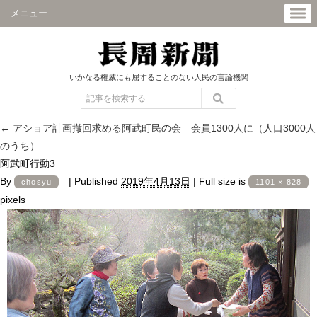
メニュー
いかなる権威にも屈することのない人民の言論機関
←
アショア計画撤回求める阿武町民の会 会員1300人に（人口3000人
のうち）
阿武町行動3
By
|
Published
2019年4月13日
|
Full size is
chosyu
1101 × 828
pixels