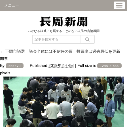
メニュー
いかなる権威にも屈することのない人民の言論機関
←
下関市議選 議会全体には不信任の票 投票率は過去最低を更新
開票
By
|
Published
2019年2月4日
|
Full size is
chosyu
1260 × 836
pixels