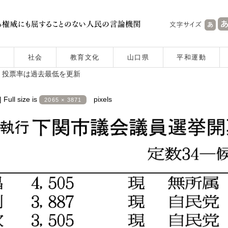
社会
教育文化
山口県
平和運動
 投票率は過去最低を更新
|
Full size is
pixels
2065 × 3871