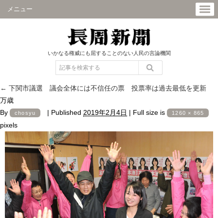
メニュー
いかなる権威にも屈することのない人民の言論機関
←
下関市議選 議会全体には不信任の票 投票率は過去最低を更新
万歳
By
|
Published
2019年2月4日
|
Full size is
chosyu
1260 × 865
pixels