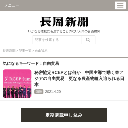
メニュー
いかなる権威にも屈することのない人民の言論機関
長周新聞
>
記事一覧
>
自由貿易
気になるキーワード：自由貿易
秘密協定RCEPとは何か 中国主導で動く東ア
ジアの自由貿易 更なる農産物輸入迫られる日
本
2021.4.20
国際
定期購読申し込み