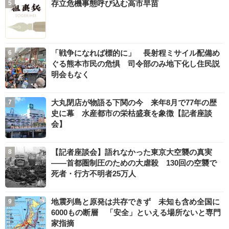
存立危機事態呼び込む高市早苗
「戦争になれば標的に」 長射程ミサイル配備め
ぐる熊本市民の危惧 司令部のみ地下化し住民説
明会もなく
大丸閉店が物語る下関の今 来年8月で77年の歴
史に幕 水産都市の栄枯盛衰を象徴【記者座談
会】
【記者座談会】語れなかった東京大空襲の真実
――首都圏制圧のための大虐殺 130回の空襲で
死者・行方不明者25万人
地震列島と原発は共存できず 未知も含め全国に
6000もの断層 「安全」といえる場所ないと専門
家指摘