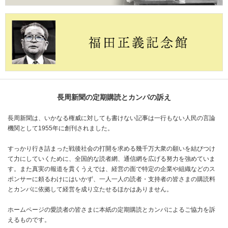
長周新聞の定期購読とカンパの訴え
長周新聞は、いかなる権威に対しても書けない記事は一行もない人民の言論
機関として1955年に創刊されました。
すっかり行き詰まった戦後社会の打開を求める幾千万大衆の願いを結びつけ
て力にしていくために、全国的な読者網、通信網を広げる努力を強めていま
す。また真実の報道を貫くうえでは、経営の面で特定の企業や組織などのス
ポンサーに頼るわけにはいかず、一人一人の読者・支持者の皆さまの購読料
とカンパに依拠して経営を成り立たせるほかはありません。
ホームページの愛読者の皆さまに本紙の定期購読とカンパによるご協力を訴
えるものです。