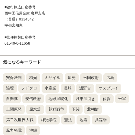
■銀行振込口座番号
西中国信用金庫 唐戸支店
（普通）0334342
宇都宮知恵
■郵便振替口座番号
01540-0-11658
気になるキーワード
安保法制
梅光
ミサイル
原発
米国政府
広島
論壇
ノドグロ
水産業
長崎
辺野古
オスプレイ
自衛隊
安倍政府
地球温暖化
以東底引き
佐賀
米軍
上関原発
原水爆
朝鮮戦争
下関
北朝鮮
第二次世界大戦
梅光学院
憲法
地震
共謀罪
風力発電
沖縄