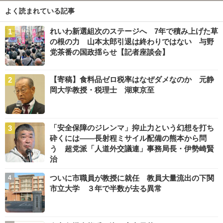
よく読まれている記事
れいわ新選組次のステージへ 7年で積み上げた草
の根の力 山本太郎引退は終わりではない 与野
党茶番の国政揺らせ【記者座談会】
【寄稿】食料品ゼロ税率はなぜダメなのか 元静
岡大学教授・税理士 湖東京至
「安全保障のジレンマ」抑止力という幻想を打ち
砕くには――長射程ミサイル配備の熊本から問
う 超党派「人道外交議連」事務局長・伊勢崎賢
治
ついに市職員が教授に就任 教員大量流出の下関
市立大学 ３年で半数が去る異常