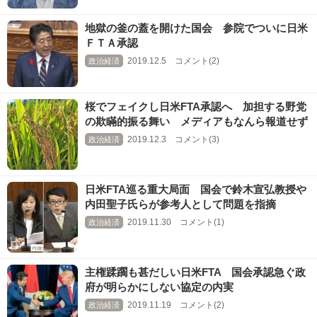
地獄の釜の蓋を開けた国会 参院でついに日米
ＦＴＡ承認
2019.12.5 コメント(2)
政治経済
桜でフェイクし日米FTA承認へ 加担する野党
の欺瞞的振る舞い メディアもなんら報道せず
2019.12.3 コメント(3)
政治経済
日米FTA巡る重大局面 国会で鈴木宣弘教授や
内田聖子氏らが参考人として問題を指摘
2019.11.30 コメント(1)
政治経済
主権蹂躙も甚だしい日米FTA 国会承認急ぐ政
府が明らかにしない協定の内実
2019.11.19 コメント(2)
政治経済