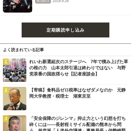
2018.9.28
政治経済
定期購読申し込み
よく読まれている記事
れいわ新選組次のステージへ 7年で積み上げた草
の根の力 山本太郎引退は終わりではない 与野
党茶番の国政揺らせ【記者座談会】
【寄稿】食料品ゼロ税率はなぜダメなのか 元静
岡大学教授・税理士 湖東京至
「安全保障のジレンマ」抑止力という幻想を打ち
砕くには――長射程ミサイル配備の熊本から問
う 超党派「人道外交議連」事務局長・伊勢崎賢