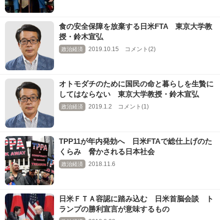
食の安全保障を放棄する日米FTA 東京大学教
授・鈴木宣弘
2019.10.15 コメント(2)
政治経済
オトモダチのために国民の命と暮らしを生贄に
してはならない 東京大学教授・鈴木宣弘
2019.1.2 コメント(1)
政治経済
TPP11が年内発効へ 日米FTAで総仕上げのた
くらみ 脅かされる日本社会
2018.11.6
政治経済
日米ＦＴＡ容認に踏み込む 日米首脳会談 ト
ランプの勝利宣言が意味するもの