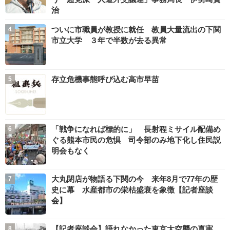
治
ついに市職員が教授に就任 教員大量流出の下関
市立大学 ３年で半数が去る異常
存立危機事態呼び込む高市早苗
「戦争になれば標的に」 長射程ミサイル配備め
ぐる熊本市民の危惧 司令部のみ地下化し住民説
明会もなく
大丸閉店が物語る下関の今 来年8月で77年の歴
史に幕 水産都市の栄枯盛衰を象徴【記者座談
会】
【記者座談会】語れなかった東京大空襲の真実