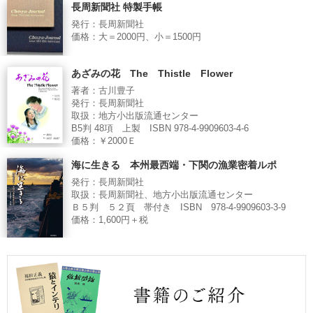
長周新聞社 特製手帳
発行：長周新聞社
価格：大＝2000円、小＝1500円
あざみの花 The Thistle Flower
著者：古川豊子
発行：長周新聞社
取扱：地方小出版流通センター
B5判 48項 上製 ISBN 978-4-9909603-4-6
価格：￥2000Ｅ
海に生きる 本州最西端・下関の漁業密着ルポ
発行：長周新聞社
取扱：長周新聞社、地方小出版流通センター
Ｂ５判 ５２頁 帯付き ISBN 978-4-9909603-3-9
価格：1,600円＋税