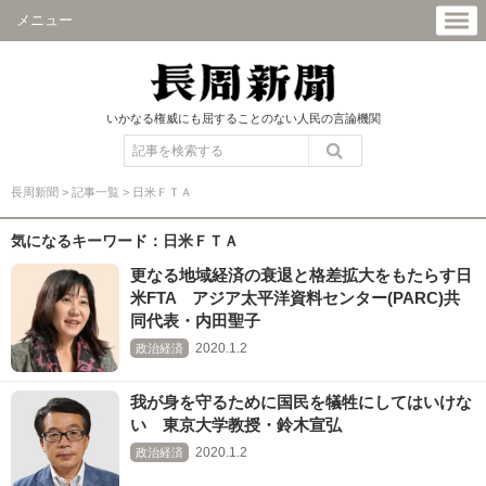
メニュー
いかなる権威にも屈することのない人民の言論機関
長周新聞
>
記事一覧
>
日米ＦＴＡ
気になるキーワード：日米ＦＴＡ
更なる地域経済の衰退と格差拡大をもたらす日
米FTA アジア太平洋資料センター(PARC)共
同代表・内田聖子
2020.1.2
政治経済
我が身を守るために国民を犠牲にしてはいけな
い 東京大学教授・鈴木宣弘
2020.1.2
政治経済