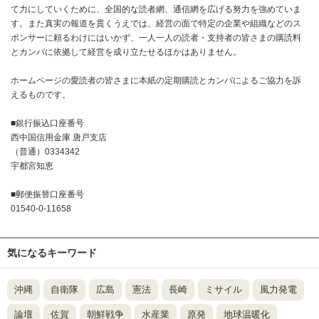
て力にしていくために、全国的な読者網、通信網を広げる努力を強めていま
す。また真実の報道を貫くうえでは、経営の面で特定の企業や組織などのス
ポンサーに頼るわけにはいかず、一人一人の読者・支持者の皆さまの購読料
とカンパに依拠して経営を成り立たせるほかはありません。
ホームページの愛読者の皆さまに本紙の定期購読とカンパによるご協力を訴
えるものです。
■銀行振込口座番号
西中国信用金庫 唐戸支店
（普通）0334342
宇都宮知恵
■郵便振替口座番号
01540-0-11658
気になるキーワード
沖縄
自衛隊
広島
憲法
長崎
ミサイル
風力発電
論壇
佐賀
朝鮮戦争
水産業
原発
地球温暖化