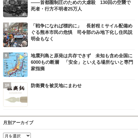
――首都圏制圧のための大虐殺 130回の空襲で
死者・行方不明者25万人
「戦争になれば標的に」 長射程ミサイル配備め
ぐる熊本市民の危惧 司令部のみ地下化し住民説
明会もなく
地震列島と原発は共存できず 未知も含め全国に
6000もの断層 「安全」といえる場所ないと専門
家指摘
防衛費を被災地にまわせ
月別アーカイブ