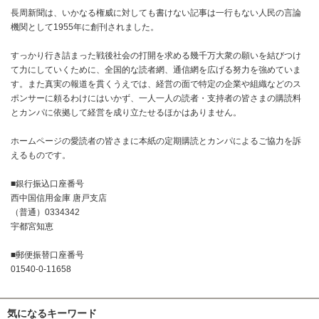
長周新聞は、いかなる権威に対しても書けない記事は一行もない人民の言論
機関として1955年に創刊されました。
すっかり行き詰まった戦後社会の打開を求める幾千万大衆の願いを結びつけ
て力にしていくために、全国的な読者網、通信網を広げる努力を強めていま
す。また真実の報道を貫くうえでは、経営の面で特定の企業や組織などのス
ポンサーに頼るわけにはいかず、一人一人の読者・支持者の皆さまの購読料
とカンパに依拠して経営を成り立たせるほかはありません。
ホームページの愛読者の皆さまに本紙の定期購読とカンパによるご協力を訴
えるものです。
■銀行振込口座番号
西中国信用金庫 唐戸支店
（普通）0334342
宇都宮知恵
■郵便振替口座番号
01540-0-11658
気になるキーワード