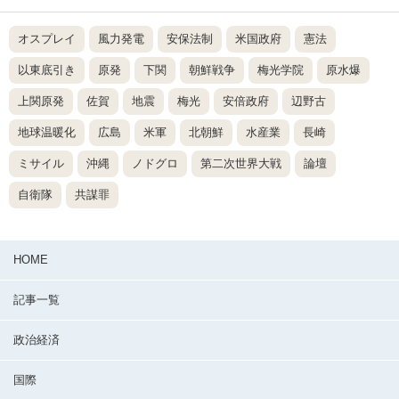
オスプレイ
風力発電
安保法制
米国政府
憲法
以東底引き
原発
下関
朝鮮戦争
梅光学院
原水爆
上関原発
佐賀
地震
梅光
安倍政府
辺野古
地球温暖化
広島
米軍
北朝鮮
水産業
長崎
ミサイル
沖縄
ノドグロ
第二次世界大戦
論壇
自衛隊
共謀罪
HOME
記事一覧
政治経済
国際