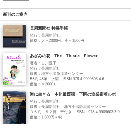
新刊のご案内
長周新聞社 特製手帳
発行：長周新聞社
価格：大＝2000円、小＝1500円
あざみの花 The Thistle Flower
著者：古川豊子
発行：長周新聞社
取扱：地方小出版流通センター
B5判 48項 上製 ISBN 978-4-9909603-4-6
価格：￥2000Ｅ
海に生きる 本州最西端・下関の漁業密着ルポ
発行：長周新聞社
取扱：長周新聞社、地方小出版流通センター
Ｂ５判 ５２頁 帯付き ISBN 978-4-9909603-3-9
価格：1,600円＋税