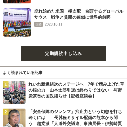
崩れ始めた米国一極支配 台頭するグローバル
サウス 戦争と貧困の連鎖に世界的怨嗟
2023.10.11
国際
定期購読申し込み
よく読まれている記事
れいわ新選組次のステージへ 7年で積み上げた草
の根の力 山本太郎引退は終わりではない 与野
党茶番の国政揺らせ【記者座談会】
「安全保障のジレンマ」抑止力という幻想を打ち
砕くには――長射程ミサイル配備の熊本から問
う 超党派「人道外交議連」事務局長・伊勢崎賢