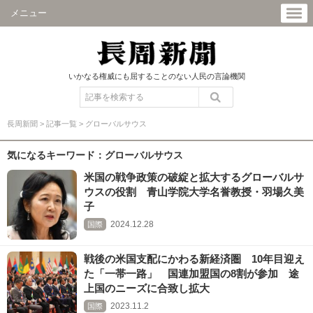
メニュー
いかなる権威にも屈することのない人民の言論機関
長周新聞
>
記事一覧
>
グローバルサウス
気になるキーワード：グローバルサウス
米国の戦争政策の破綻と拡大するグローバルサ
ウスの役割 青山学院大学名誉教授・羽場久美
子
2024.12.28
国際
戦後の米国支配にかわる新経済圏 10年目迎え
た「一帯一路」 国連加盟国の8割が参加 途
上国のニーズに合致し拡大
2023.11.2
国際