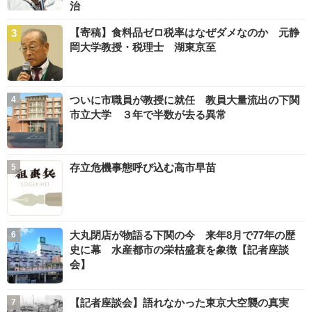
治
【寄稿】食料品ゼロ税率はなぜダメなのか 元静
岡大学教授・税理士 湖東京至
ついに市職員が教授に就任 教員大量流出の下関
市立大学 ３年で半数が去る異常
存立危機事態呼び込む高市早苗
大丸閉店が物語る下関の今 来年8月で77年の歴
史に幕 水産都市の栄枯盛衰を象徴【記者座談
会】
【記者座談会】語れなかった東京大空襲の真実