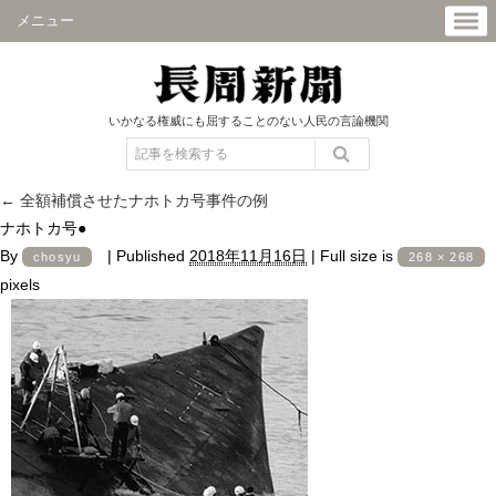
メニュー
いかなる権威にも屈することのない人民の言論機関
←
全額補償させたナホトカ号事件の例
ナホトカ号●
By
|
Published
2018年11月16日
|
Full size is
chosyu
268 × 268
pixels