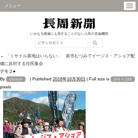
メニュー
いかなる権威にも屈することのない人民の言論機関
←
「ミサイル基地はいらない」 萩市むつみでイージス・アショア配
備に反対する住民集会
デモ２●
By
|
Published
2018年10月30日
|
Full size is
chosyu
268 × 268
pixels