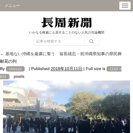
メニュー
いかなる権威にも屈することのない人民の言論機関
←
基地ない沖縄を厳粛に誓う 翁長雄志・前沖縄県知事の県民葬
献花の列
By
|
Published
2018年10月11日
|
Full size is
chosyu
1260 ×
pixels
823