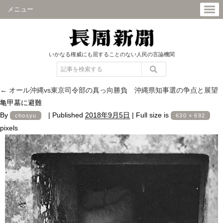
メニュー
いかなる権威にも屈することのない人民の言論機関
←
オール沖縄vs東京司令部の真っ向勝負 沖縄県知事選の争点と展望
亀甲墓に避難
By
|
Published
2018年9月5日
|
Full size is
chosyu
630 × 692
pixels