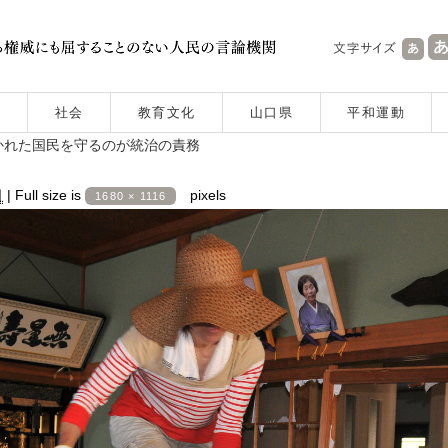
社会
教育文化
山口県
平和運動
かれた国民を守るのが統治の責務
日
|
Full size is
pixels
1680 × 1116