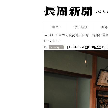
HOME
政治経済
国際
←
ＯＤＡやめて被災地に回せ 苦難に置
DSC_6939
By
|
Published
2018年7月19
chosyu