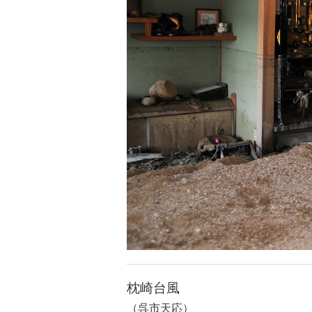
枕崎台風
（呉市天応）