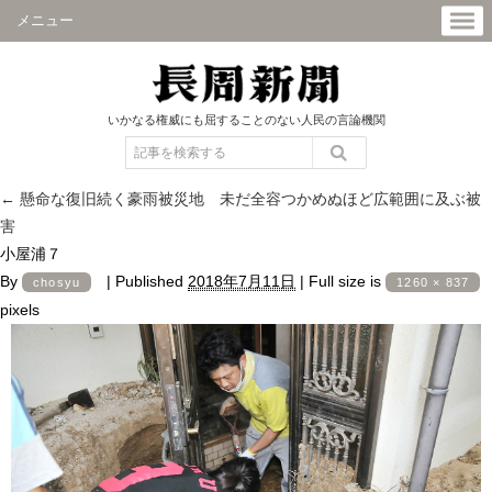
メニュー
いかなる権威にも屈することのない人民の言論機関
←
懸命な復旧続く豪雨被災地 未だ全容つかめぬほど広範囲に及ぶ被
害
小屋浦７
By
|
Published
2018年7月11日
|
Full size is
chosyu
1260 × 837
pixels