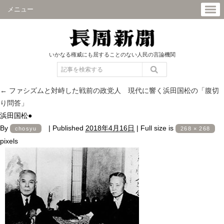
メニュー
いかなる権威にも屈することのない人民の言論機関
←
ファシズムと対峙した戦前の政党人 現代に響く浜田国松の「腹切
り問答」
浜田国松●
By
|
Published
2018年4月16日
|
Full size is
chosyu
268 × 268
pixels