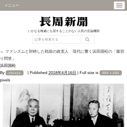
メニュー
いかなる権威にも屈することのない人民の言論機関
←
ファシズムと対峙した戦前の政党人 現代に響く浜田国松の「腹切
り問答」
浜田国松
By
|
Published
2018年4月16日
|
Full size is
chosyu
886 × 660
pixels