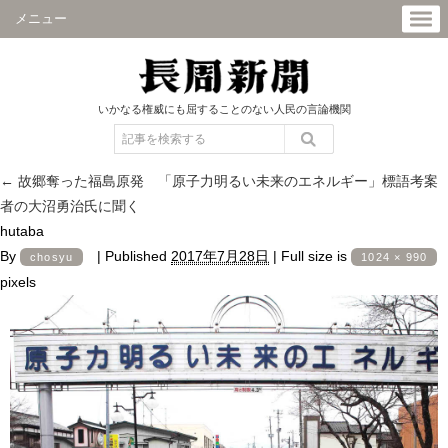
メニュー
いかなる権威にも屈することのない人民の言論機関
←
故郷奪った福島原発 「原子力明るい未来のエネルギー」標語考案
者の大沼勇治氏に聞く
hutaba
By
|
Published
2017年7月28日
|
Full size is
chosyu
1024 × 990
pixels