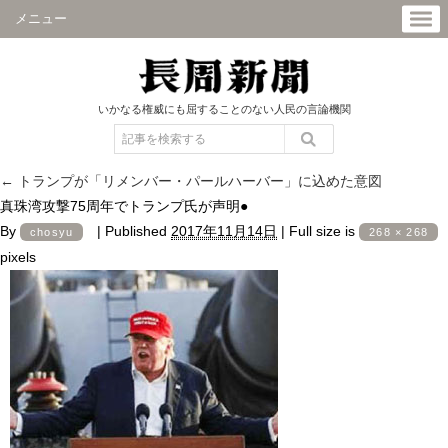
メニュー
いかなる権威にも屈することのない人民の言論機関
←
トランプが「リメンバー・パールハーバー」に込めた意図
真珠湾攻撃75周年でトランプ氏が声明●
By
|
Published
2017年11月14日
|
Full size is
chosyu
268 × 268
pixels