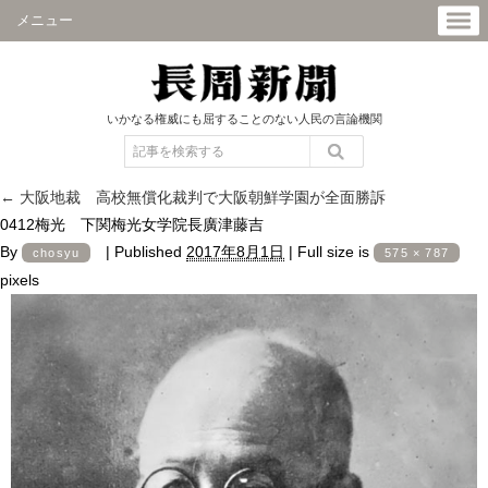
メニュー
いかなる権威にも屈することのない人民の言論機関
←
大阪地裁 高校無償化裁判で大阪朝鮮学園が全面勝訴
0412梅光 下関梅光女学院長廣津藤吉
By
|
Published
2017年8月1日
|
Full size is
chosyu
575 × 787
pixels