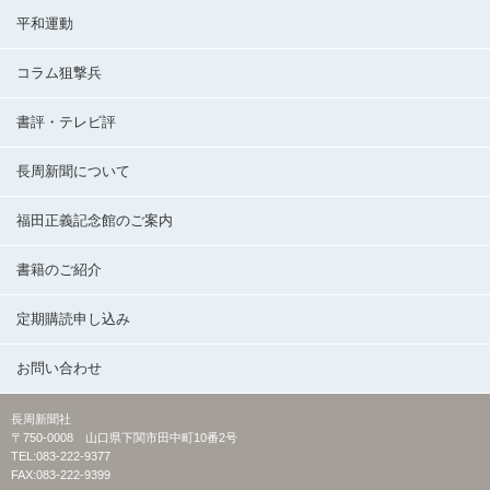
平和運動
コラム狙撃兵
書評・テレビ評
長周新聞について
福田正義記念館のご案内
書籍のご紹介
定期購読申し込み
お問い合わせ
長周新聞社
〒750-0008 山口県下関市田中町10番2号
TEL:083-222-9377
FAX:083-222-9399