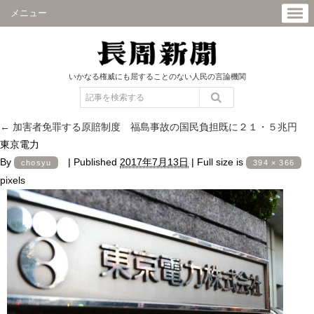
メニュー
いかなる権威にも屈することのない人民の言論機関
←
加害者免罪する原賠制度 福島事故の国民負担既に２１・５兆円
東京電力
By
|
Published
2017年7月13日
|
Full size is
chosyu
394 × 366
pixels