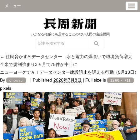
メニュー
いかなる権威にも屈することのない人民の言論機関
←
住民脅かすAIデータセンター 水と電力の爆食いで環境負荷増大
全米で規制強まり3ヵ月で75件が中止に
ニューヨークでＡＩデータセンター建設阻止を訴える行動（5月13日）
By
|
Published
2026年7月8日
|
Full size is
chosyu
1260 × 711
pixels