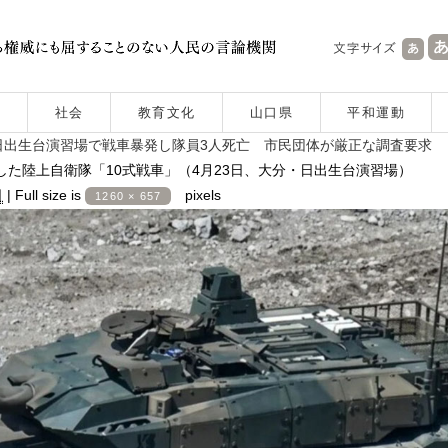
社会
教育文化
山口県
平和運動
出生台演習場で戦車暴発し隊員3人死亡 市民団体が厳正な調査要求
た陸上自衛隊「10式戦車」（4月23日、大分・日出生台演習場）
日
|
Full size is
pixels
1260 × 657