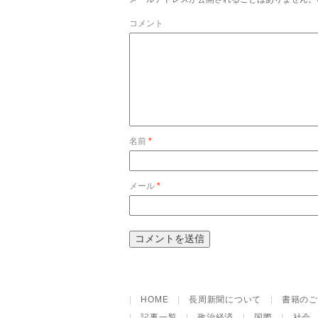
コメント
名前
*
メール
*
|
HOME
|
長周新聞について
|
書籍のご
|
記事一覧
|
政治経済
|
国際
|
社会