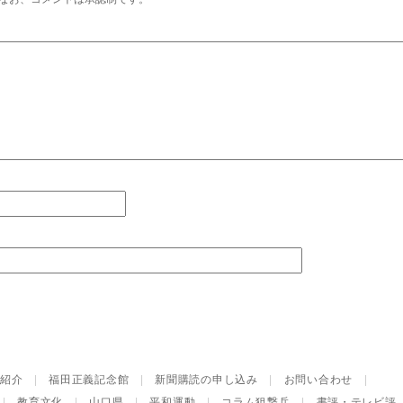
紹介
|
福田正義記念館
|
新聞購読の申し込み
|
お問い合わせ
|
|
教育文化
|
山口県
|
平和運動
|
コラム狙撃兵
|
書評・テレビ評