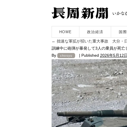
HOME
政治経済
国際
←
拙速な軍拡が招いた重大事故 大分・日
訓練中に砲弾が暴発して3人の乗員が死亡し
By
|
Published
2026年5月12
chosyu